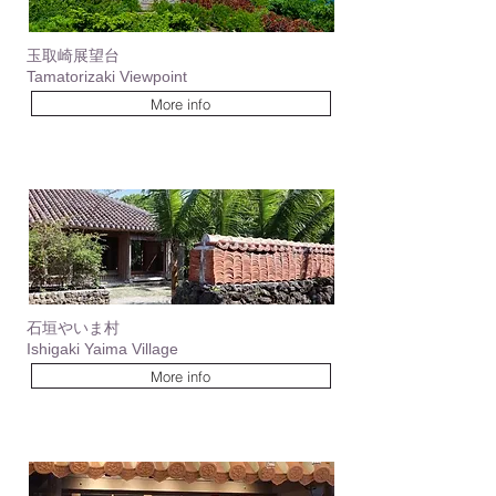
​玉取崎展望台
Tamatorizaki Viewpoint
More info
石垣やいま村
Ishigaki Yaima Village
More info