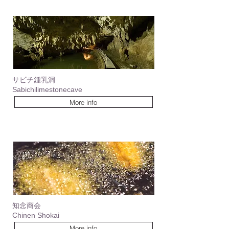
サビチ鍾乳洞
Sabichilimestonecave
More info
知念商会
Chinen Shokai
More info