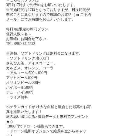
⁡⁡※こちらのプランは
3日前17時まで⁡の予約をお願いいたします。
※開始時間は17時となっておりますが、日没時間が
季節ごとに異なりますので確認のお電話（ or ご予約
メール）にてお時間をお伝えいたします。
毎日1組限定のBBQプラン
催行人数２名～
お気軽にお問合せ下さい！
TEL: 0980-87-5252
※酒類、ソフトドリンクは別料金になります。
・ソフトドリンク:各300円
さんぴん茶、アイスコーヒー、
カルピス、オレンジ、コーラ
・アルコール:500～600円
アサヒビール600円
オリオンビール500円
ハイボール500円
チューハイ500円
・ライス無料
ベテランガイドが 壮大な自然と融合した最高のお写
真を撮影いたします！
旅の思い出になる♪ 撮影データも無料でプレゼント
★☆
+3000円でドローン撮影もできます。
・ドローン撮影オプションで絶景を空からキャッ