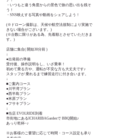
チ！
・いつもと違う角度からの景色で旅の思い出を残そ
う！
・SNS映えする写真や動画をシェアしよう！
(※ドローン撮影は、天候や航空法規制により実施で
きない場合がございます。)
(※台数に限りがある為、先着順とさせていただきま
す。)
店舗に集合( 開始30分前 )
↓
●出発前の準備
受付後、操作説明をし、いざ乗車！
初めて乗る方や、運転が不安な方も大丈夫です♪
スタッフが 乗れるまで練習走行に付き合います。
↓
■ご案内コース
●川平湾プラン
●西半島プラン
●米原プラン
●フサキプラン
↓
■当店 EVOLRIDE到着
市街地にあるICHARIBAGardenで BBQ開始♪
あっり乾杯~♪
※お客様のご要望に応じて時間・コース設定も承り