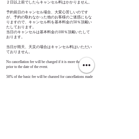
２日以上前でしたらキャンセル料はかかりません。
予約前日のキャンセル場合、大変心苦しいのです
が、予約の取れなかった他のお客様のご迷惑にもな
りますので、キャンセル料を基本料金の50％頂戴い
たしております。
当日のキャンセルは基本料金の100％頂戴いたして
おります。
当日が雨天、天災の場合はキャンセル料はいただい
ておりません。
No cancellation fee will be charged if it is more than 2 days
prior to the date of the event.
50% of the basic fee will be charged for cancellations made
the day before the reserved date.
Cancellation on the day of the reservation: 100% of the
basic fee.
In case of rain or natural disaster on the day of the
連絡先