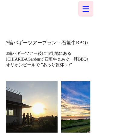
3輪バギーツアープラン＋石垣牛BBQ♪
3輪バギーツアー後に市街地にある
ICHIARIBAGardenで石垣牛＆あぐー豚BBQ♪
オリオンビールで ”あっり乾杯～♪”