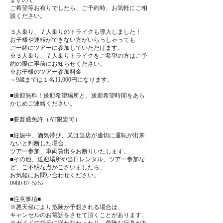
ますので
ご希望等お有りでしたら、ご予約時、お気軽にご相
談ください。
３人乗り、７人乗りのトライクも導入しました！
お子様や運転ができない方がいらっしゃっても
ご一緒にツアーに参加していただけます。
※３人乗り、７人乗りトライクをご希望の方はご予
約の際に事前にお知らせください。
※お子様のツアー参加料金
～9歳までは１名11,000円になります。
■送迎無料！送迎希望場所と、送迎希望時間をあら
かじめご連絡ください。
■要普通免許（AT限定可）
■妊娠中、酒気帯び、又は当店が適切に運転が出来
ないと判断した場合、
ツアー参加、車両貸出をお断りいたします。
■その他、送迎場所や当日レンタル、ツアー参加な
ど、ご不明な点がございましたら、
お気軽にお問い合わせください。
0980-87-5252
■注意事項■
※悪天候により危険が予想される場合は、
キャンセルのお電話をさせて頂くことがあります。