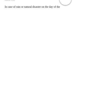
In case of rain or natural disaster on the day of the
連絡先
EVOL RIDE
■レンタル・ツアー店舗
〒907-0021
沖縄県石垣市名蔵1124-1 西
TEL:
0980-87-5252