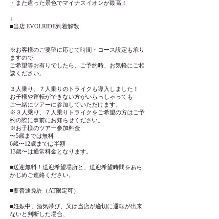
・また違った景色でマイナスイオンが最高！
↓
■当店 EVOLRIDE到着解散
※お客様のご要望に応じて時間・コース設定も承り
ますので
ご希望等お有りでしたら、ご予約時、お気軽にご相
談ください。
３人乗り、７人乗りのトライクも導入しました！
お子様や運転ができない方がいらっしゃっても
ご一緒にツアーに参加していただけます。
※３人乗り、７人乗りトライクをご希望の方はご予
約の際に事前にお知らせください。
※お子様のツアー参加料金
〜5歳までは無料
6歳〜12歳までは半額
13歳〜は通常料金となります。
■送迎無料！送迎希望場所と、送迎希望時間をあら
かじめご連絡ください。
■要普通免許（AT限定可）
■妊娠中、酒気帯び、又は当店が適切に運転が出来
ないと判断した場合、