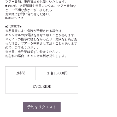
ツアー参加、車両貸出をお断りいたします。
■その他、送迎場所や当日レンタル、ツアー参加な
ど、ご不明な点がございましたら、
お気軽にお問い合わせください。
0980-87-5252
■注意事項■
※悪天候により危険が予想される場合は、
キャンセルのお電話をさせて頂くことがあります。
※ガイドの指示に従わなかったり、危険な行為があ
った場合、ツアーを中断させて頂くこともあります
ので、ご了承ください。
※当日、免許証は必ずご持参ください。
お忘れの場合、キャンセル料が発生します。
１
名
2時間
2
１名15,000円
15,000
時
円
間
EVOLRIDE
予約をリクエスト