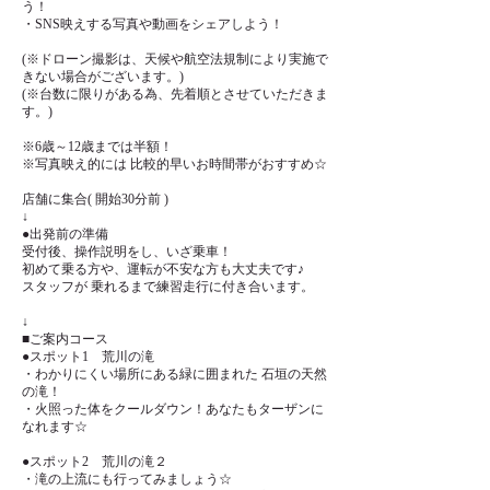
う！
・SNS映えする写真や動画をシェアしよう！
(※ドローン撮影は、天候や航空法規制により実施で
きない場合がございます。)
(※台数に限りがある為、先着順とさせていただきま
す。)
※6歳～12歳までは半額！
※写真映え的には 比較的早いお時間帯がおすすめ☆
店舗に集合( 開始30分前 )
↓
●出発前の準備
受付後、操作説明をし、いざ乗車！
初めて乗る方や、運転が不安な方も大丈夫です♪
スタッフが 乗れるまで練習走行に付き合います。
↓
■ご案内コース
●スポット1 荒川の滝
・わかりにくい場所にある緑に囲まれた 石垣の天然
の滝！
・火照った体をクールダウン！あなたもターザンに
なれます☆
●スポット2 荒川の滝２
・滝の上流にも行ってみましょう☆