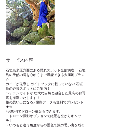
サービス内容
石垣島米原方面にある隠れスポット全部満喫！ 石垣
島の天然の滝を心ゆくまで堪能できる大満足プラン
☆
ガイドが先導し ガイドブックに載っていない 石垣
島の絶景スポットにご案内！
ベテランガイドが 壮大な自然と融合した最高のお写
真を撮影いたします！
旅の思い出になる♪ 撮影データも無料でプレゼント
★☆
+3000円でドローン撮影もできます。
・ドローン撮影オプションで絶景を空からキャッ
チ！
・いつもと違う角度からの景色で旅の思い出を残そ