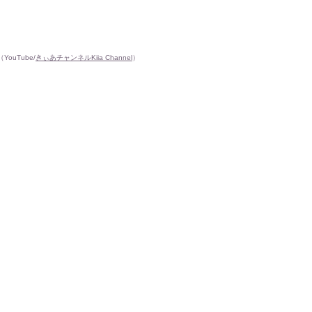
uTube/
きぃあチャンネルKiia Channel
）