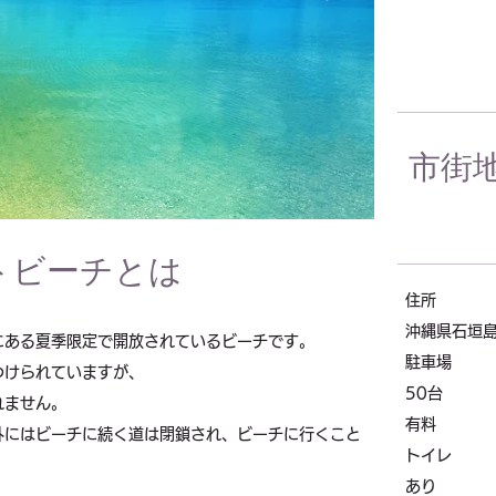
市街
トビーチ
とは
住所
沖縄県石垣島
にある夏季限定で開放されているビーチです。
駐車場
つけられていますが、
50台
れません。
有料
外にはビーチに続く道は閉鎖され、ビーチに行くこと
トイレ
あり