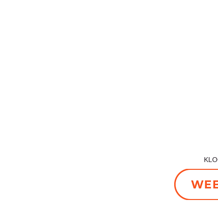
■宮
■販売店舗
ー店舗
〒906
〒907-0023
沖縄
沖縄県石垣市字石垣315-3
4-1 西
TEL 
2
FAX 
​一般社団法人石垣市観光交流協会会員
3
宮古
e.com
FOLLOW 
served.
​K