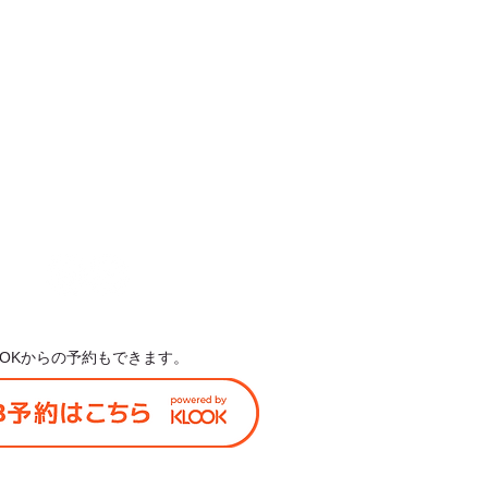
古島姉妹店
-0013
県宮古島市平良字下里1489-5
0980-79-9876
0980-79-9875
島姉妹店は現在休業中です
US
LOOKからの予約もできます。