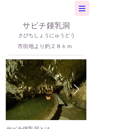
サビチ鍾乳洞
さびちしょうにゅうどう
市街地より約２８ｋｍ​
サビチ鍾乳洞とは