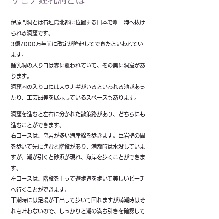
伊原間洞とは石垣島北部に位置する日本で唯一海へ抜け
られる洞窟です。
3億7000万年前に改定が隆起してできたといわれてい
ます。
鍾乳洞の入り口は森に覆われていて、その奥に洞窟があ
ります。
洞窟内の入り口には大ウナギがいるといわれる池があっ
たり、工芸品等を展示しているスペースもあります。
洞窟を進むと左右に分かれた散策路があり、どちらにも
進むことができます。
右コースは、奇岩が多い海岸線を歩きます。巨岩壁の間
を歩いて先に進むと階段があり、満潮時は水没していま
すが、潮が引くと砂浜が現れ、海岸を歩くことができま
す。
左コースは、階段を上って遊歩道を歩いて美しいビーチ
へ行くことができます。
干潮時には足場が干出して歩いて回れますが満潮時はそ
れも叶わないので、しっかりと潮の満ち引きを確認して