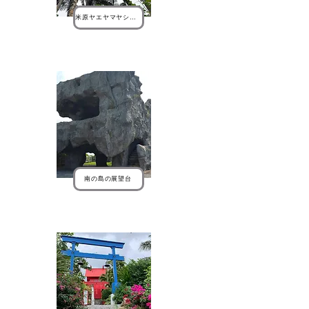
米原ヤエヤマヤシ群落
南の島の展望台