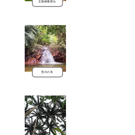
玉取崎展望台
荒川の滝