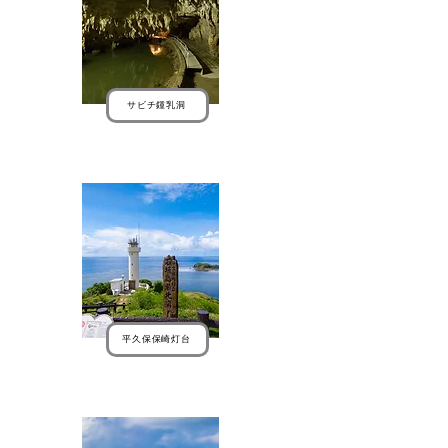
サビチ鍾乳洞
平久保保崎灯台