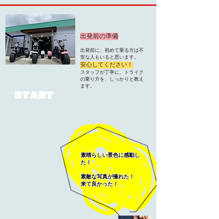
​出発前の準備
​出発前に、初めて乗る方は不
安な人もいると思います。
安心してください！
​スタッフが丁寧に、トライク
の乗り方を、しっかりと教え
ます。
START
素晴らしい景色に感動し
た！
​素敵な写真が撮れた！
​来て良かった！