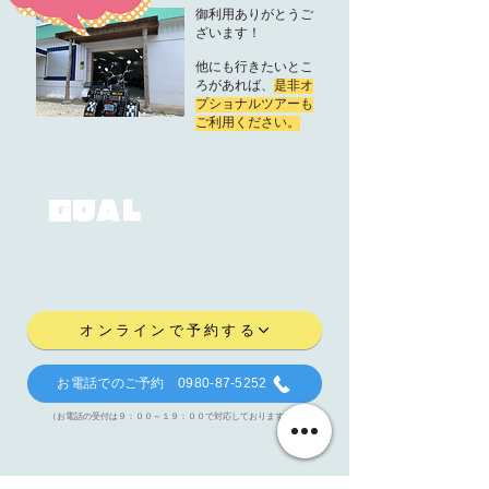
​御利用ありがとうご
ざいます！
​他にも行きたいとこ
ろがあれば、
是非オ
プショナルツアーも
ご利用ください。
ＧＯＡＬ
オンラインで予約する
お電話でのご予約 0980-87-5252
（お電話の受付は９：００～１９：００で対応しております。）