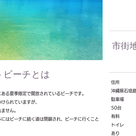
市街
トビーチ
とは
住所
沖縄県石垣島
にある夏季限定で開放されているビーチです。
駐車場
つけられていますが、
50台
れません。
有料
外にはビーチに続く道は閉鎖され、ビーチに行くこと
トイレ
あり