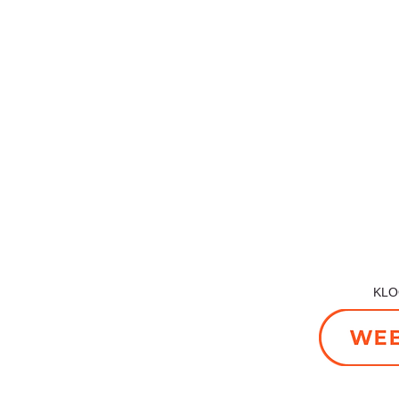
■宮
■販売店舗
ー店舗
〒906
〒907-0023
沖縄
沖縄県石垣市字石垣315-3
4-1 西
TEL 
2
FAX 
​一般社団法人石垣市観光交流協会会員
3
宮古
e.com
FOLLOW 
served.
​K