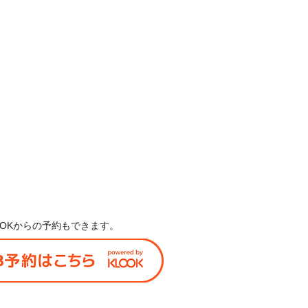
古島姉妹店
-0013
県宮古島市平良字下里1489-5
0980-79-9876
0980-79-9875
島姉妹店は現在休業中です
US
LOOKからの予約もできます。