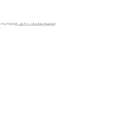
uTube/
きぃあチャンネルKiia Channel
）