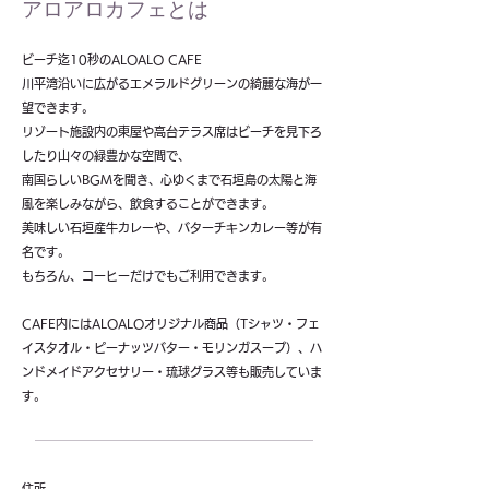
アロアロカフェとは
ビーチ迄10秒のALOALO CAFE
川平湾沿いに広がるエメラルドグリーンの綺麗な海が一
望できます。
リゾート施設内の東屋や高台テラス席はビーチを見下ろ
したり山々の緑豊かな空間で、
南国らしいBGMを聞き、心ゆくまで石垣島の太陽と海
風を楽しみながら、飲食することができます。
美味しい石垣産牛カレーや、バターチキンカレー等が有
名です。
もちろん、コーヒーだけでもご利用できます。
CAFE内にはALOALOオリジナル商品（Tシャツ・フェ
イスタオル・ピーナッツバター・モリンガスープ）、ハ
ンドメイドアクセサリー・琉球グラス等も販売していま
す。
住所