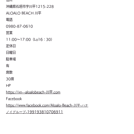
沖縄県石垣市字川平1215-228
ALOALO BEACH 川平
電話
0980-87-0610
​営業
11:00～17:00（Lo16：30）
定休日
日曜日
駐車場
有
席数
30席
HP
https://xn--aloalobeach-川平.com
Facebook
https://www.facebook.com/Aloalo-Beach-
川平
-
ハナ
ノイグループ
-199193810706911