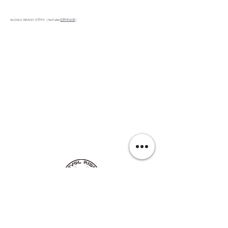
ALOALO BEACH 川平PV（YouTube/
花野井由香
）
EVOL RIDE
■レンタル・ツアー店舗