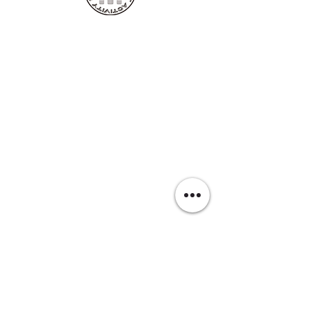
EVOL RIDE
■レンタル・ツアー店舗
〒907-0021
沖縄県石垣市名蔵1124-1 西
TEL:
0980-87-5252
FAX:
0980-87-5293
​mail:
info@evolride.com
■販売店舗
〒907-0023
沖縄県石垣市字石垣315-3
​一般社団法人石垣市観光交流協会会員
■宮古島姉妹店
〒906-0013
沖縄県宮古島市平良字下里1489-5
TEL
0980-79-9876
FAX
0980-79-9875
宮古島姉妹店は現在休業中です
特定商取引法に基づく表示