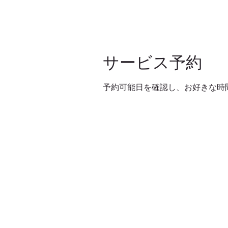
サービス予約
予約可能日を確認し、お好きな時