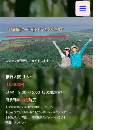
野底岳(マーペー)トレッキングプラン
海だけじゃない石垣島
​登山も楽しもう！
​スタッフが同行してガイドします
催行人数 1人～
16,000円
START
9
:00～15:00
（30分前集合）
所要時間
4時間
程度
しま山100選に選ばれた野底マーペーへ
トライクで行く初心者でも安心のトレッキングツアー☆
360度パノラマ登山。噂の絶景スポットへ行こう！
写真もプレゼント！