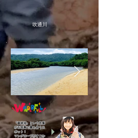
吹通川
『森林浴』という言葉
が石垣島で最も合うス
ポット！
マングローブがすごか