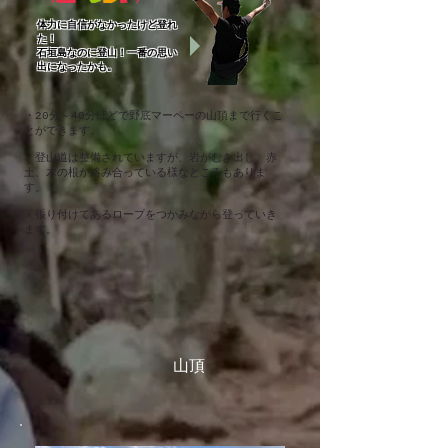
体力に自信がなかったけど登れ
た！
石垣島なのに登山！一番の思い
出になったかも。
・20分～40分ほどで野底マーペーの山頂まで行くこ
とができます。
・登山道は整備されていますが、岩がむき出し、赤
土、木の根が絡み合っている様なところもありま
す。
・張り付けてあるロープをつかみながら登っていき
ます。
山頂