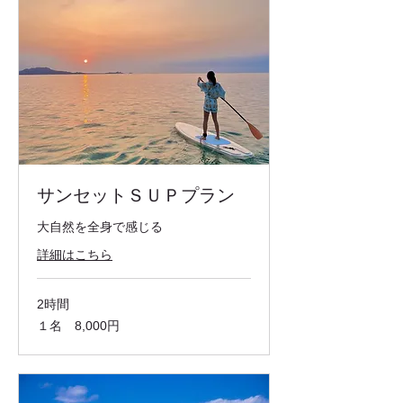
サンセットＳＵＰプラン
大自然を全身で感じる
詳細はこちら
2時間
１
１名 8,000円
名
8,000
円