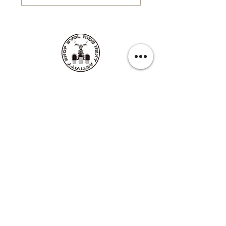
EVOL RIDE
■レンタル・ツアー店舗
〒907-0021
沖縄県石垣市名蔵1124-1 西
TEL:
0980-87-5252
FAX:
0980-87-5293
​mail:
info@evolride.com
■販売店舗
〒907-0023
沖縄県石垣市字石垣315-3
​一般社団法人石垣市観光交流協会会員