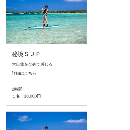
秘境ＳＵＰ
大自然を全身で感じる
詳細はこちら
2時間
１
１名 10,000円
名
10,000
円