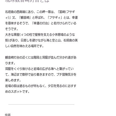
石垣島の西南端にあり、この岬一帯は、「冨崎(フサギ
ィ)」又、「観音崎」と呼ばれ、「フサギィ」とは、幸運
を意味するそうで、「幸運の灯台」と名付けられている
そうです。
大きな東屋(４つの柱で屋根を支える小休憩場のような
処)があり、日差しを避けながら海と空と山、石垣島の美
しい自然を味わえる場所です。
観音崎灯台の近くには階段と洞窟が並んだ分かれ道があ
ります。
洞窟をくぐり抜けると岩場の広がる海へと繋がってい
て、海辺まで数秒で辿り着きますので、プチ冒険気分を
楽しめます。
岩場の前は遮るものが何もなく、夕日を見るのにおすす
めのスポットです。
住所