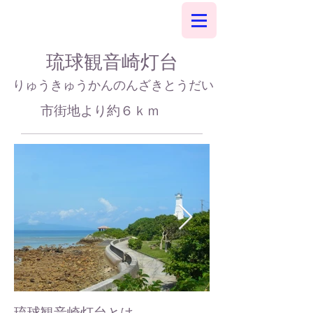
琉球観音崎灯台
りゅうきゅうかんのんざきとうだい
市街地より約６ｋｍ
琉球観音崎灯台とは