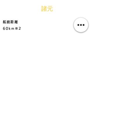
諸元
航続距離
60km※2
最大速度
42km/h※1
充電時間
約4～6時間※4
登坂角度
約15°※5
車両重量（バッテリー含む）
251kg
全長
2,130mm