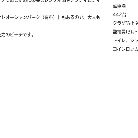
ーチで過ごすのに必要なレンタル品やアクティビティ
駐車場
442台
サトオーシャンパーク（有料）」もあるので、大人も
クラゲ防止ネ
監視員(3月〜
魅力のビーチです。
トイレ、
シ
コインロッ