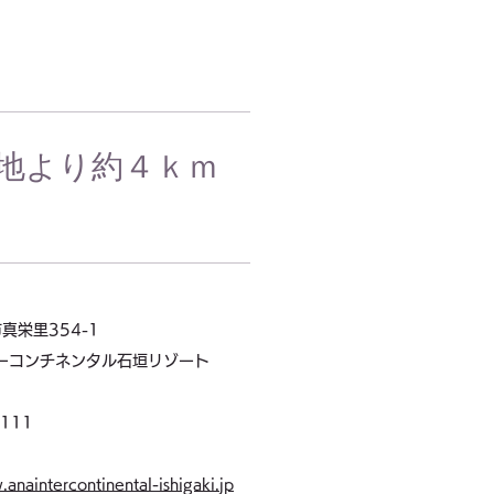
地より約４ｋｍ
真栄里354-1
ーコンチネンタル石垣リゾート
7111
.anaintercontinental-ishigaki.jp