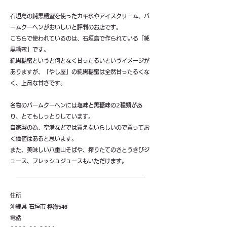
石垣島の純黒糖蜜を使ったカキ氷やアイスクリーム、バ
ームクーヘンがおいしいと評判のお店です。
こちらで使われているのは、石垣島で作られている「純
黒糖蜜」です。
純黒糖蜜というと何となく甘ったるいというイメージが
ありますが、「やし屋」の純黒糖蜜は全然甘ったるくな
く、上品な甘さです。
名物のバームクーヘンには塩味と黒糖味の2種類があ
り、とてもしっとりしています。
自家製の為、空港などでは買えないらしいので買ってお
く価値はあると思います。
また、美味しい八重山そばや、搾りたてのさとうきびジ
ュース、フレッシュジュースもいただけます。
住所
沖縄県 石垣市
桴海546
電話