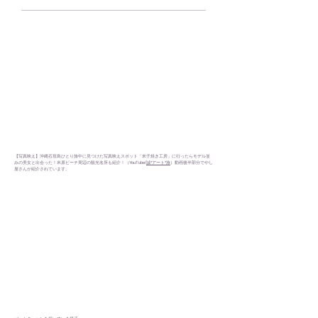
【写真映え】沖縄石垣島ひとり旅中に見つけた写真映えスポット「米子焼き工房」に行ったらモデル並
みの美女と出会った！米原ビーチ周辺の観光名所も紹介！（YouTube/
誠*アート*旅
）動画後半部分でやし
屋さんが紹介されています。