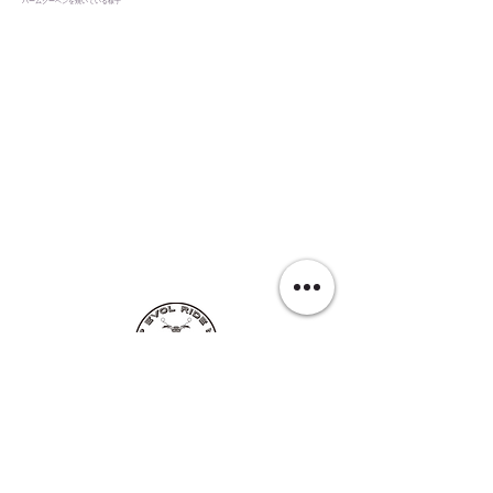
バームクーヘンを焼いている様子
EVOL RIDE
■レンタル・ツアー店舗
〒907-0021
沖縄県石垣市名蔵1124-1 西