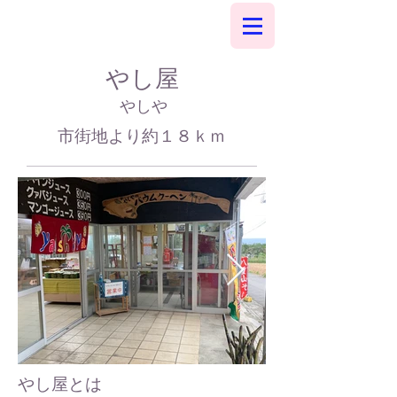
やし屋
やしや
市街地より約１８ｋｍ​
やし屋とは